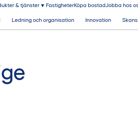
ukter & tjänster
Fastigheter
Köpa bostad
Jobba hos o
d
Ledning och organisation
Innovation
Skansk
ige