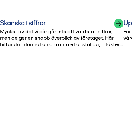
Skanska i siffror
Up
Mycket av det vi gör går inte att värdera i siffror,
För
men de ger en snabb överblick av företaget. Här
vår
hittar du information om antalet anställda, intäkter
med mera.
Pro
Byg
Fa
Bo