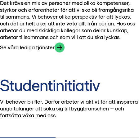
Det krävs en mix av personer med olika kompetenser,
För att säkerställa att din ansökan behandlas korrekt
Hitta lediga praktikplatser här
sätt hanteras ej.
styrkor och erfarenheter för att vi ska bli framgångsrika
behöver den skickas in via en annons som är publicerad
Läs mer om våra studentprogram
på vår hemsida – ansökningar som kommer in på andra
tillsammans. Vi behöver olika perspektiv för att lyckas,
sätt hanteras ej.
och det är helt okej att inte veta allt från början. Hos oss
arbetar du med skickliga kollegor som delar kunskap,
Hitta våra exjobb här
arbetar tillsammans och som vill att du ska lyckas.
Se våra lediga tjänster
Studentinitiativ
Vi behöver bli fler. Därför arbetar vi aktivt för att inspirera
unga talanger att söka sig till byggbranschen – och
fortsätta växa med oss.