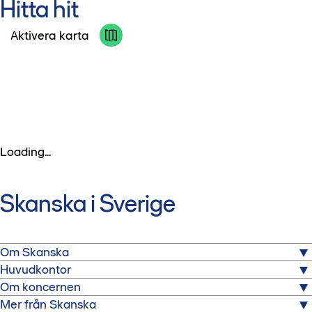
Hitta hit
Aktivera karta
Loading...
Skanska i Sverige
Om Skanska
Huvudkontor
Skanska är ett av Sveriges största byggbolag. Här kan du
Om koncernen
läsa mer om oss och vårt arbete.
Skanska Sverige
Mer från Skanska
Warfvinges väg 25
Skanska är ett av världens ledande projektutveckling-