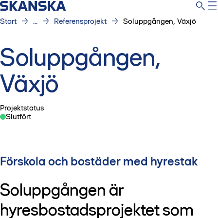
Start
...
Referensprojekt
Soluppgången, Växjö
Soluppgången,
Växjö
Projektstatus
Slutfört
Förskola och bostäder med hyrestak
Soluppgången är
hyresbostadsprojektet som