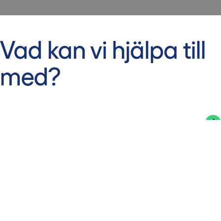
Vad kan vi hjälpa till
med?
Börja nästa byggprojekt
Hitta lediga lokaler
Jobba hos oss