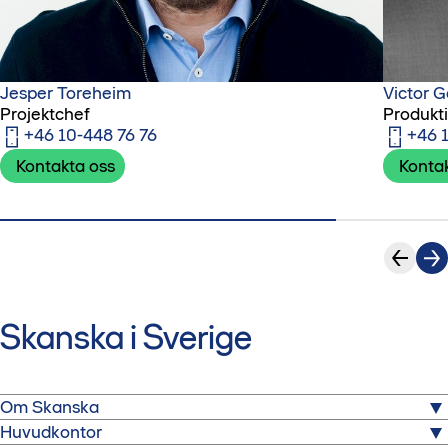
Jesper Toreheim
Victor G
Projektchef
Produkt
+46 10-448 76 76
+46 
Kontakta oss
Konta
Skanska i Sverige
Om Skanska
Huvudkontor
Skanska är ett av Sveriges största byggbolag. Här kan du