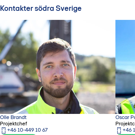
Kontakter södra Sverige
Olle Brandt
Oscar P
Projektchef
Projekt
+46 10-449 10 67
+46 